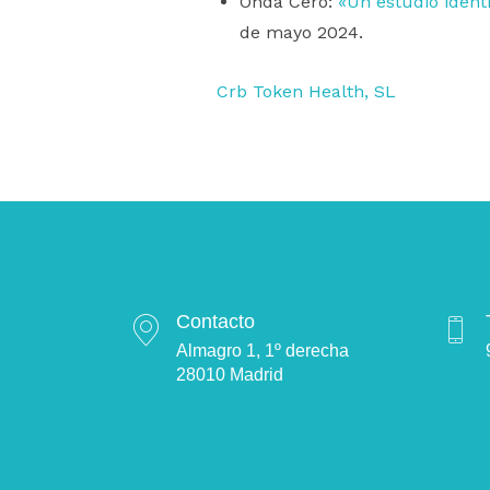
Onda Cero:
«Un estudio ident
de mayo 2024.
Crb Token Health, SL
Contacto
Almagro 1, 1º derecha
28010 Madrid