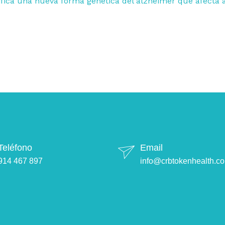
ifica una nueva forma genética del alzhéimer que afecta 
Teléfono
Email
914 467 897
info@crbtokenhealth.c