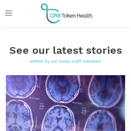
See our latest stories
written by our lovely staff members